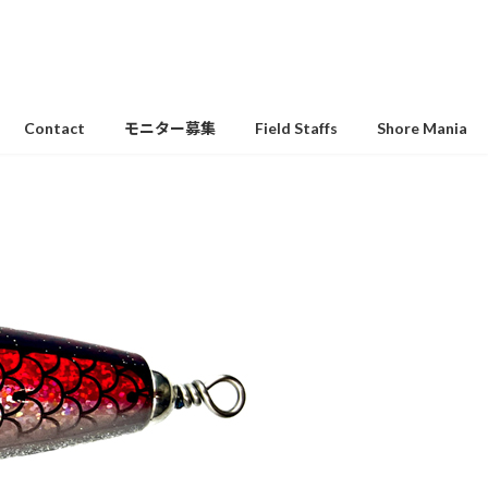
Contact
モニター募集
Field Staffs
Shore Mania