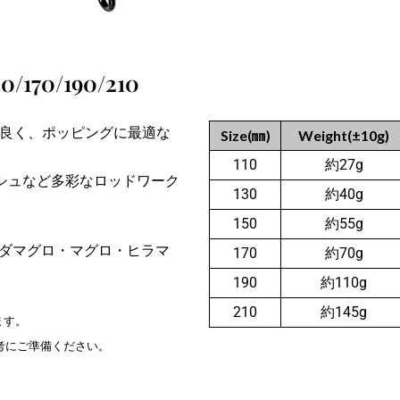
0/170/190/210
噛みが良く、ポッピングに最適な
Size(㎜)
Weight(±10g)
110
約27g
シュなど多彩なロッドワーク
130
約40g
150
約55g
ハダマグロ・マグロ・ヒラマ
170
約70g
190
約110g
210
約145g
ます。
参考にご準備ください。